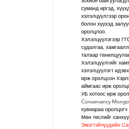
зохион байгуулагдл
суманд иргэд, хүүх
хэлэлцүүлгээр орон
болон хүүхэд залуу
оролцлоо. 
Хэлэлцүүлэгээр ГГО
судалгаа, хамгаалл
талаар танилцуулан
Хэлэлцүүлгийг хам
хэлэлцүүлэгт идэвх
ирж оролцсон Хэрлэ
аймгаас ирж оролц
УБ хотоос ирж оро
Conservancy Mongol
хувиараа оролцогч
Мөн төслийг санхү
Эмэгтэйчүүдийн Са