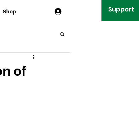
Support
Shop
Log In
n of