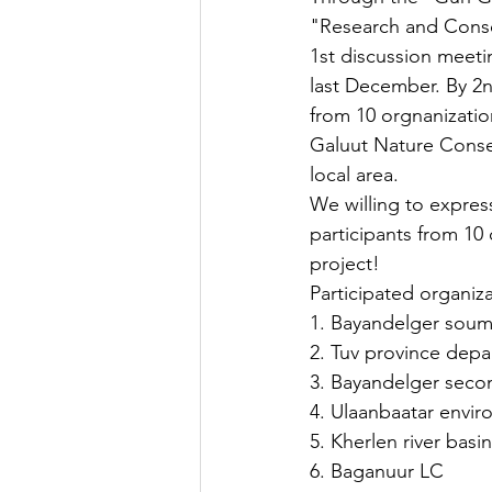
"Research and Conser
1st discussion meeti
last December. By 2n
from 10 orgnanizatio
Galuut Nature Conser
local area. 
We willing to expres
participants from 10
project! 
Participated organiza
1. Bayandelger soum 
2. Tuv province dep
3. Bayandelger seco
4. Ulaanbaatar envi
5. Kherlen river basi
6. Baganuur LC 