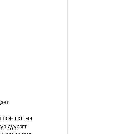
эвт 
д ГГОНТХГ-ын 
ур дүүрэгт 