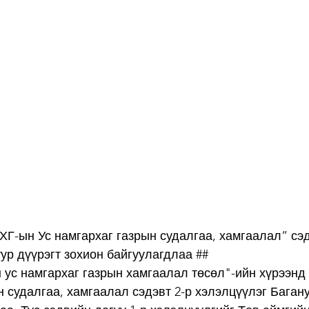
ХГ-ын Ус намгархаг газрын судалгаа, хамгаалал” сэд
ур дүүрэгт зохион байгуулагдлаа ##
 ус намгархаг газрын хамгаалал төсөл"-ийн хүрээн
н судалгаа, хамгаалал сэдэвт 2-р хэлэлцүүлэг Багану