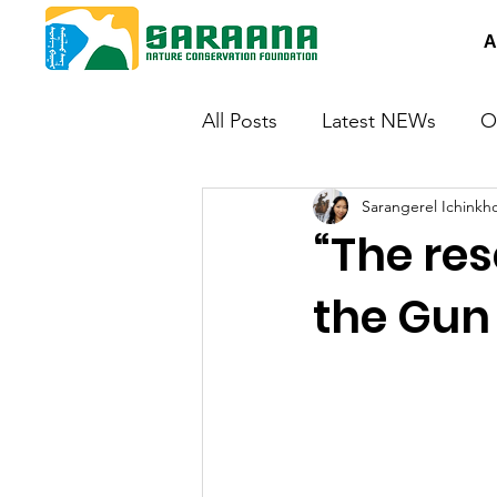
A
All Posts
Latest NEWs
O
Sarangerel Ichinkh
“The re
the Gun