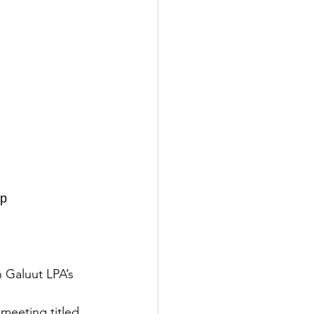
р  
 Galuut LPA’s 
meeting titled 