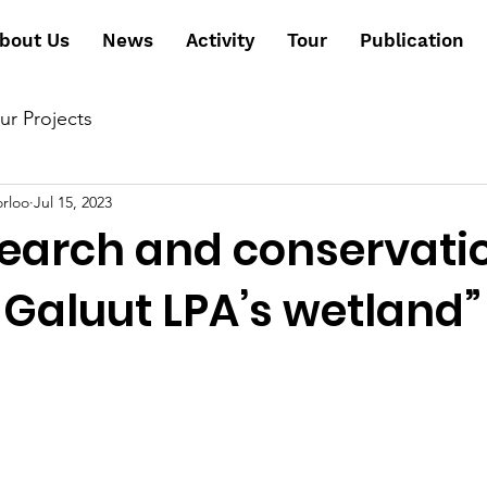
bout Us
News
Activity
Tour
Publication
ur Projects
orloo
Jul 15, 2023
search and conservatio
 Galuut LPA’s wetland”