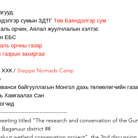
гууд: 
ндэлгэр сумын ЗДТГ 
Төв Баяндэлгэр сум
галь орчин, Аялал жуулчлалын хэлтэс 
ын ЕБС 
аль орчны газар
 газрын захиргаа
 ХХК / 
Steppe Nomads Camp
о
рванси байгууллагын Монгол дахь төлөөлөгчийн газа
ль Хамгаалах Сан 
огчид 
-------------------------------------
eeting titled “The research and conservation of the Gun
 Baganuur district ##
uut wetland conservation project", the 2nd discussion 