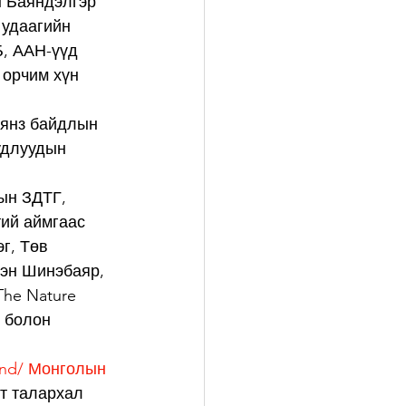
н Баяндэлгэр 
 удаагийн 
, ААН-үүд 
 орчим хүн 
 янз байдлын 
удлуудын 
ын ЗДТГ, 
ий аймгаас 
г, Төв 
эн Шинэбаяр, 
he Nature 
 болон 
nd/ Монголын 
т талархал 