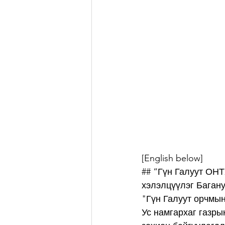
[English below]
## “Гүн Галуут ОНТ
хэлэлцүүлэг Багану
"Гүн Галуут орчмын
Ус намгархаг газры