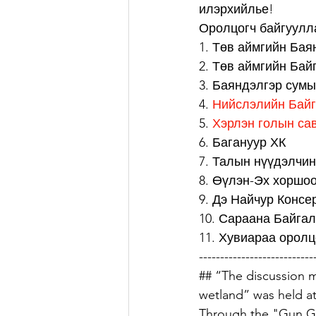
илэрхийлье! 
Оролцогч байгуулла
1. Төв аймгийн Бая
2. Төв аймгийн Бай
3. Баяндэлгэр сум
4. 
Нийслэлийн Байг
5. 
Хэрлэн голын сав
6. Багануур ХК
7. Талын нүүдэлчин
8. Өүлэн-Эх хоршо
9. Дэ Найчур Консе
10. Сараана Байга
11. Хувиараа оролц
---------------------------
## “The discussion m
wetland” was held at
Through the "Gun Gal