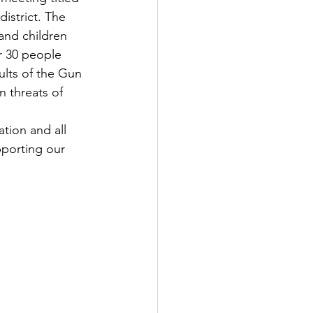
strict. The 
and children 
r 30 people 
ults of the Gun 
 threats of 
tion and all 
porting our 