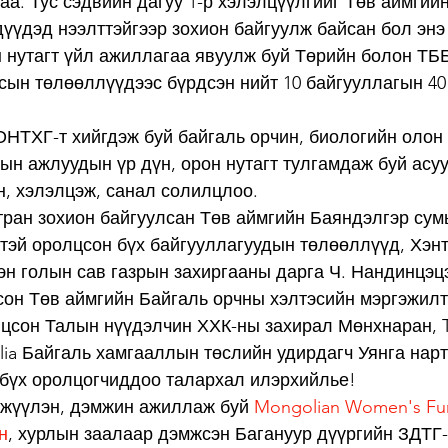
аа. Тус сэдвийн дагуу 1-р хэлэлцүүлгийг Төв аймгий
дүүдэд нээлттэйгээр зохион байгуулж байсан бол энэ
 нутагт үйл ажиллагаа явуулж буй Төрийн болон ТББ
сын төлөөллүүдээс бүрдсэн нийт 10 байгууллагын 40
НТХГ-т хийгдэж буй байгаль орчин, биологийн олон
ын ажлуудын үр дүн, орон нутагт тулгамдаж буй асу
, хэлэлцэж, санал солилцлоо. 
тран зохион байгуулсан Төв аймгийн Баяндэлгэр сум
тэй оролцсон бүх байгууллагуудын төлөөллүүд, Хэнт
н голын сав газрын захиргааны дарга Ч. Нандинцэцэ
сон Төв аймгийн Байгаль орчны хэлтэсийн мэргэжилт
лцсон Талын нүүдэлчин ХХК-ны захирал Мөнхнаран, T
ia Байгаль хамгааллын төслийн удирдагч Уянга нарт
 бүх оролцогчиддоо талархал илэрхийлье! 
үжүүлэн, дэмжин ажиллаж буй 
Mongolian Women's Fu
н
, хурлын заалаар дэмжсэн Багануур дүүргийн ЗДТГ-