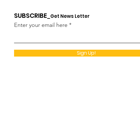
SUBSCRIBE
_G
et News
Lette
r
Enter your email here
Sign Up!