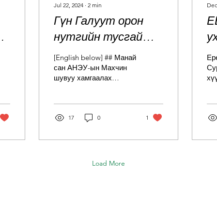
Jul 22, 2024
∙
2
min
Dec
Гүн Галуут орон
Е
нутгийн тусгай
у
хамгаалалттай
б
[English below] ## Манай
Ер
газар нутагт 2023
х
сан АНЭУ-ын Махчин
Су
шувуу хамгаалах
хү
ох
онд махчин шувуунд
б
сангийн дэмжлэгтэйгээр
хи
80 хиймэл үүр
Нутгийн иргэд, сургалт
со
танин мэдэхүйн дээр
ям
байрлуулж, 2024 онд
тулгуурлан...
17
0
1
су
тул
2 үүрэнд Идлэг
н
шонхор, Шилийн
сар шувууд
Load More
амжилттай
үүрлэлээ