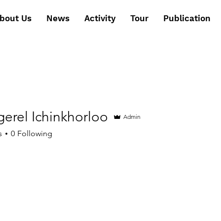
bout Us
News
Activity
Tour
Publication
erel Ichinkhorloo
Admin
s
0
Following