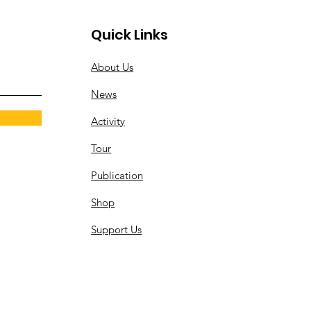
Quick Links
About Us
News
Activity
Tour
Publication
Shop
Support Us