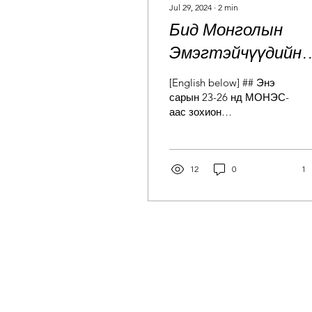
Jul 29, 2024
∙
2
min
Бид Монголын
Эмэгтэйчүүдийн
Сан -аас зохион
[English below] ## Энэ
байгуулсан
сарын 23-26 нд МОНЭС-
аас зохион
Туршлага солилц
байгуулагдсан Туршлага
уулзалтанд
солилцох уулзалтад
бид сангаас тэтгэлэг
оролцож, Гүрж,
авсан Монголын...
12
0
1
Непал, Монголын
төлөөлөгчдөд Гү
Галуут Байгаль
Хамгаалах Төв,
төслийн үйл
ажиллагаануудыг