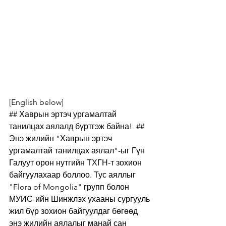
[English below]
## Хаврын эртэч ургамалтай 
танилцах аялалд бүртгэж байна!  ##
Энэ жилийн "Хаврын эртэч 
ургамалтай танилцах аялал"-ыг Гүн 
Галуут орон нутгийн ТХГН-т зохион 
байгуулахаар боллоо. Тус аяллыг 
"Flora of Mongolia" групп болон 
МУИС-ийн Шинжлэх ухааны сургууль 
жил бүр зохион байгуулдаг бөгөөд 
энэ жилийн аялалыг манай сан 