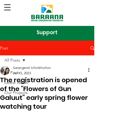
Support
Post
All Posts
Sarangerel Ichinkhorloo
All Posts
Jul 15, 2023
The registration is opened
Latest NEWs
of the "Flowers of Gun
Our Projects
Galuut" early spring flower
watching tour