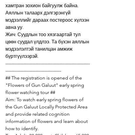
хамтран зохион байгуулж байна. 
Аяллын талаарх дэлгэрэнгүй 
мэдээллийг дараах постероос хүлээн 
авна уу. 
Жич: Суудлын тоо хязгаартай тул 
цөөн суудал үлдлээ. Та бүхэн аяллын 
мэдээлэлтэй танилцан амжиж 
бүртгүүлээрэй.
--------------------------------------------------------
-------------------------------------
## The registration is opened of the 
"Flowers of Gun Galuut" early spring 
flower watching tour ##
Aim: To watch early spring flowers of 
the Gun Galuut Locally Protected Area 
and provide related cognition 
information of flowers and learn about 
how to identify. 