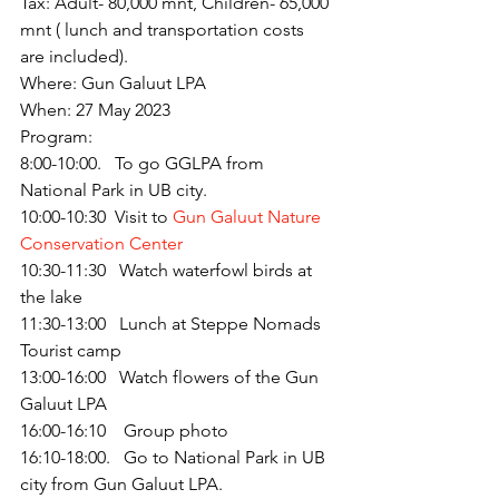
Tax: Adult- 80,000 mnt, Children- 65,000 
mnt ( lunch and transportation costs 
are included). 
Where: Gun Galuut LPA
When: 27 May 2023
Program: 
8:00-10:00.   To go GGLPA from 
National Park in UB city. 
10:00-10:30  Visit to 
Gun Galuut Nature 
Conservation Center
10:30-11:30   Watch waterfowl birds at 
the lake 
11:30-13:00   Lunch at Steppe Nomads 
Tourist camp
13:00-16:00   Watch flowers of the Gun 
Galuut LPA 
16:00-16:10    Group photo 
16:10-18:00.   Go to National Park in UB 
city from Gun Galuut LPA. 