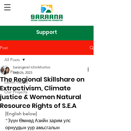
Support
Post
All Posts
Sarangerel Ichinkhorloo
All Posts
Sep 26, 2023
The Regional Skillshare on
Latest NEWs
Extractivism, Climate
Our Projects
justice & Women Natural
Resource Rights of S.E.A
[English below]
“Зүүн Өмнөд Азийн зарим улс 
орнуудын уур амьсгалын 