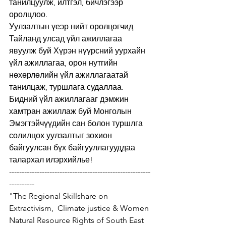
танилцуулж, илтгэл, бичлэгээр 
оролцлоо. 
Уулзалтын үеэр нийт оролцогчид 
Тайланд улсад үйл ажиллагаа 
явуулж буй Хүрэн нүүрсний уурхайн 
үйл ажиллагаа, орон нутгийн 
нөхөрлөлийн үйл ажиллагаатай 
танилцаж, туршлага судаллаа. 
Бидний үйл ажиллагааг дэмжин 
хамтран ажиллаж буй Монголын 
Эмэгтэйчүүдийн сан болон туршлга 
солилцох уулзалтыг зохион 
байгуулсан бүх байгууллагууддаа 
талархал илэрхийлье!
--------------------------------------------------------
---------- 
"The Regional Skillshare on 
Extractivism,  Climate justice & Women 
Natural Resource Rights of South East 