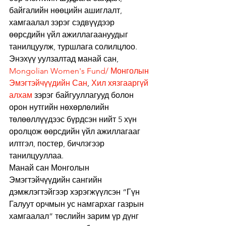
байгалийн нөөцийн ашиглалт, 
хамгаалал зэрэг сэдвүүдээр 
өөрсдийн үйл ажиллагаануудыг 
танилцуулж, туршлага солилцлоо. 
Энэхүү уулзалтад манай сан, 
Mongolian Women's Fund/ Монголын 
Эмэгтэйчүүдийн Сан
, 
Хил хязгааргүй 
алхам
 зэрэг байгууллагууд болон 
орон нутгийн нөхөрлөлийн 
төлөөллүүдээс бүрдсэн нийт 5 хүн 
оролцож өөрсдийн үйл ажиллагааг 
илтгэл, постер, бичлэгээр 
танилцууллаа. 
Манай сан Монголын 
Эмэгтэйчүүдийн сангийн 
дэмжлэгтэйгээр хэрэгжүүлсэн “Гүн 
Галуут орчмын ус намгархаг газрын 
хамгаалал” төслийн зарим үр дүнг 