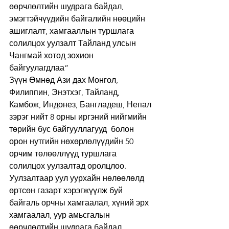
өөрчлөлтийн шудрага байдал, 
эмэгтэйчүүдийн байгалийн нөөцийн 
ашиглалт, хамгааллын туршлага 
солилцох уулзалт Тайланд улсын 
Чангмай хотод зохион 
байгуулагдлаа” 
Зүүн Өмнөд Ази дах Монгол, 
Филиппин, Энэтхэг, Тайланд, 
Камбож, Индонез, Бангладеш, Непал 
зэрэг нийт 8 орны иргэний нийгмийн 
төрийн бус байгууллагууд  болон 
орон нутгийн нөхөрлөлүүдийн 50 
орчим төлөөллүүд туршлага 
солилцох уулзалтад оролцлоо. 
Уулзалтаар уул уурхайн нөлөөлөлд 
өртсөн газарт хэрэгжүүлж буй 
байгаль орчны хамгаалал, хүний эрх 
хамгаалал, уур амьсгалын 
өөрчлөлтийн шудрага байдал, 