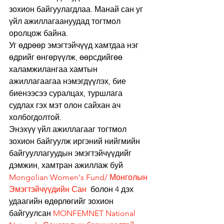
зохион байгуулагдлаа. Манай сан уг 
үйл ажиллагаануудад тогтмол 
оролцож байна. 
Уг өдрөөр эмэгтэйчүүд хамтдаа нэг 
өдрийг өнгөрүүлж, өөрсдийгөө 
халамжилангаа хамтын 
ажиллагаагаа нэмэгдүүлэх, бие 
биенээсээ суралцах, туршлага 
судлах гэх мэт олон сайхан ач 
холбогдолтой. 
Энэхүү үйл ажиллагааг тогтмол 
зохион байгуулж иргэний нийгмийн 
байгууллагуудын эмэгтэйчүүдийг 
дэмжин, хамтран ажиллаж буй 
Mongolian Women's Fund/ Монголын 
Эмэгтэйчүүдийн Сан
  болон 4 дэх 
удаагийн өдөрлөгийг зохион 
байгуулсан 
MONFEMNET National 