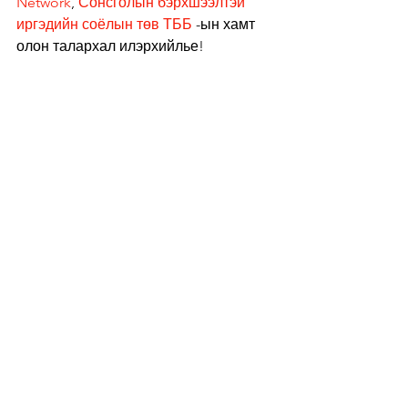
Network
, 
Сонсголын бэрхшээлтэй 
иргэдийн соёлын төв ТББ
 -ын хамт 
олон талархал илэрхийлье!