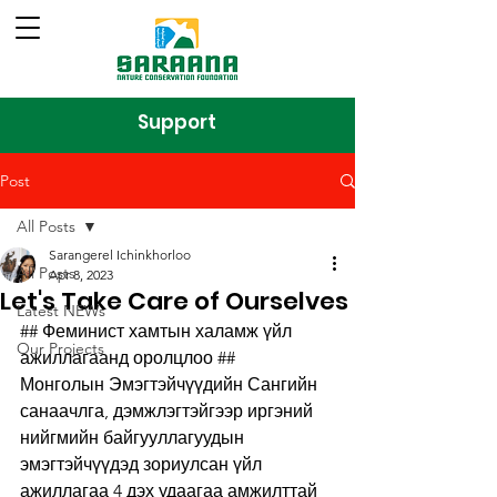
Support
Post
All Posts
Sarangerel Ichinkhorloo
All Posts
Apr 8, 2023
Let's Take Care of Ourselves
Latest NEWs
## Феминист хамтын халамж үйл 
Our Projects
ажиллагаанд оролцлоо ##
Монголын Эмэгтэйчүүдийн Сангийн 
санаачлга, дэмжлэгтэйгээр иргэний 
нийгмийн байгууллагуудын 
эмэгтэйчүүдэд зориулсан үйл 
ажиллагаа 4 дэх удаагаа амжилттай 