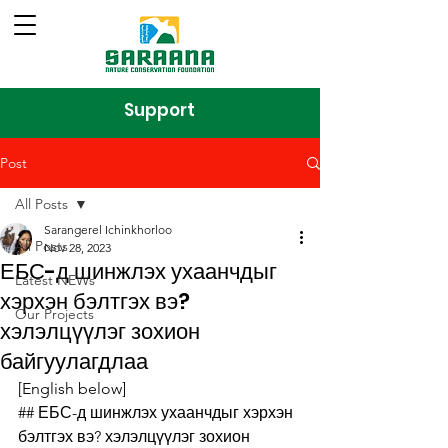
Support
Post
All Posts
Sarangerel Ichinkhorloo
All Posts
Nov 28, 2023
ЕБС-д шинжлэх ухаанчдыг
Latest NEWs
хэрхэн бэлтгэх вэ?
Our Projects
хэлэлцүүлэг зохион
байгуулагдлаа
[English below]
## ЕБС-д шинжлэх ухаанчдыг хэрхэн 
бэлтгэх вэ? хэлэлцүүлэг зохион 