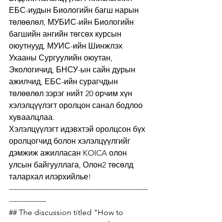
ЕБС-иудын Биологийн багш нарын 
төлөөлөл, МУБИС-ийн Биологийн 
багшийн ангийн төгсөх курсын 
оюутнууд, МУИС-ийн Шинжлэх 
Ухааны Сургуулийн оюутан, 
Экологичид, БНСУ-ын сайн дурын 
ажилчид, ЕБС-ийн сурагчдын 
төлөөлөл зэрэг нийт 20 орчим хүн 
хэлэлцүүлэгт оролцон санал бодлоо 
хуваалцлаа.
Хэлэлцүүлэгт идэвхтэй оролцсон бүх 
оролцогчид болон хэлэлцүүлгийг 
дэмжиж ажилласан KOICA олон 
улсын байгууллага, Олон2 төсөлд 
талархал илэрхийлье!
--------------------------------------------------------
---------------
## The discussion titled "How to 