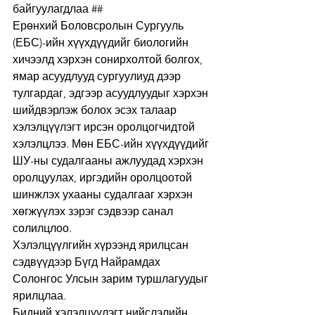
байгуулагдлаа ##
Ерөнхий Боловсролын Сургууль 
(ЕБС)-ийн хүүхдүүдийг биологийн 
хичээлд хэрхэн сонирхолтой болгох, 
ямар асуудлууд сургуулиуд дээр 
тулгардаг, эдгээр асуудлуудыг хэрхэн 
шийдвэрлэж болох эсэх талаар 
хэлэлцүүлэгт ирсэн оролцогчидтой 
хэлэлцлээ. Мөн ЕБС-ийн хүүхдүүдийг 
ШУ-ны судалгааны ажлуудад хэрхэн 
оролцуулах, иргэдийн оролцоотой 
шинжлэх ухааны судалгааг хэрхэн 
хөгжүүлэх зэрэг сэдвээр санал 
солилцлоо.
Хэлэлцүүлгийн хүрээнд ярилцсан 
сэдвүүдээр Бүгд Найрамдах 
Солонгос Улсын зарим туршлагуудыг 
ярилцлаа.
Бидний хэлэлцүүлэгт нийслэлийн 